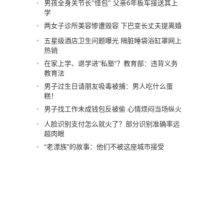
男孩全身关节长"怪包" 父亲6年板车接送其上
学
两女子诊所美容惨遭毁容 下巴变长丈夫提离婚
五星级酒店卫生问题曝光 隔脏睡袋浴缸罩网上
热销
在家上学、退学进“私塾”？教育部：违背义务
教育法
男子过生日请朋友吸毒被捕：男人吃什么蛋
糕！
男子找工作未成钱包反被偷 心情烦闷当场纵火
人脸识别支付怎么就火了？部分识别准确率远
超肉眼
“老漂族”的故事：他们不被这座城市接受