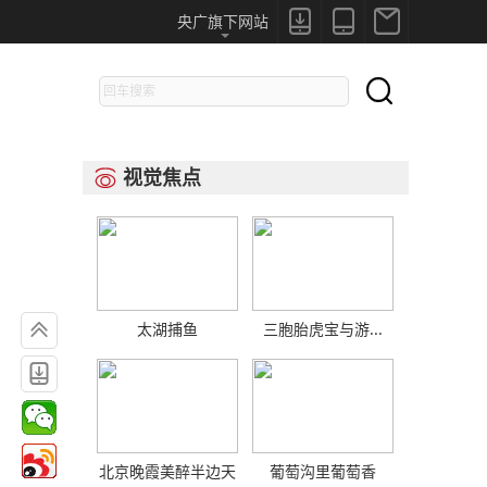



央广旗下网站

视觉焦点


太湖捕鱼
三胞胎虎宝与游...

北京晚霞美醉半边天
葡萄沟里葡萄香