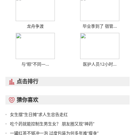
龙舟争渡
毕业季到了 宿管...
与“粽”不同—...
医护人员12小时...
点击排行

猜你喜欢

女生摆“生日摊”求人生忠告走红
吃个药就能控制生男生女？ 朋友圈又现“神药”
一罐红茶不够冲一泡 过度包装为何多年难“瘦身”