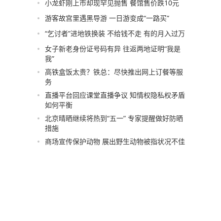
小龙虾刚上市却现罕见抛售 餐馆售价跌10元
游客故宫里遇黑导游 一日游变成“一路买”
“乞讨者”进地铁换装 不给钱不走 有的月入过万
女子新老身份证号码有异 往返两地证明“我是
我”
高铁盒饭太贵？铁总：尽快推出网上订餐等服
务
直播平台回应课堂直播争议 知情权隐私权矛盾
如何平衡
北京晴晒继续将热到“五一” 专家提醒做好防晒
措施
商场宣传保护动物 展出野生动物被指状况不佳