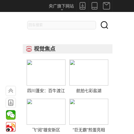



央广旗下网站

视觉焦点


四川蓬安：百牛渡江
航拍七彩盐湖

飞“阅”雄安新区
“巨无霸”煎蛋亮相