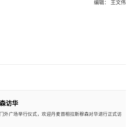
编辑： 王文伟
森访华
东门外广场举行仪式，欢迎丹麦首相拉斯穆森对华进行正式访