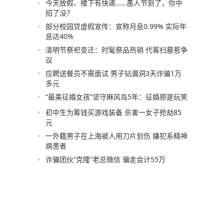
今天放假、楼下有快递……愚人节到了，你中
招了没？
部分校园贷虚假宣传：宣称月息0.99% 实际年
息达40%
清明节祭祀变迁：时髦祭品热销 代客扫墓惹争
议
应聘送餐员不需面试 男子钻漏洞3天诈骗1万
多元
“最美征婚女孩”坚守麻风岛5年：征婚原是玩笑
初中生为筹钱买游戏装备 杀害一女子抢劫85
元
一外籍男子在上海被人用刀片划伤 嫌犯系精神
病患者
诈骗团伙“克隆”老总微信 骗走会计55万