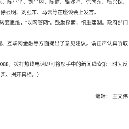
、陈小平、刘平均、陈健、骆沙鸣、徐向东、梅兴保、
者徐显明、刘强东、马云等在座谈会上发言。
变思维，“以网管网”。鼓励探索，慎重建制。政府部门
、互联网金融等方面提出了意见建议。俞正声认真听取
088，拨打热线电话即可将您手中的新闻线索第一时间反
事实、揭开真相。）
编辑： 王文伟