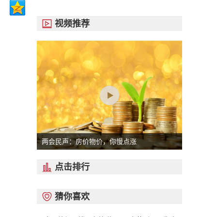
视频推荐

两会民声：房价物价，你慢点涨
点击排行

猜你喜欢
