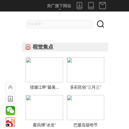



央广旗下网站

视觉焦点


钱塘江畔“最美...
多彩民俗“三月三”

春风缚“冰龙”
巴厘岛接吻节