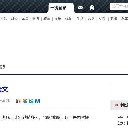
一键登录
评论
|
财经
|
军事
|
科技
|
教育
|
娱乐
|
体育
|
生活
|
公益
|
女性
|
旅游
|
汽车
摘要
全文
分享到：
月初五。北京睛转多云，16度到6度。以下是内容提