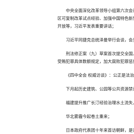
中央全面深化改革领导小组第六次会议
区可复制改革试点经验、加强中国特色新
开放等，习近平发表重要讲话；
习近平同捷克总统泽曼举行会谈，会见
刑法修正案（九）草案首次提交全国人
受贿犯罪具体数额规定，加大腐败犯罪惩
《四中全会 权威访谈》：公正是法治的
下月起历史建筑、公园等公共资源禁
福建提升推广长汀经验治理水土流失，
华北雾霾今起卷土重来；
日本政府代表团十年来首访朝鲜，是否