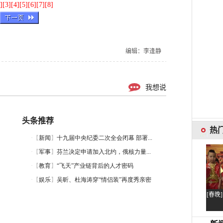
]
[3]
[4]
[5]
[6]
[7]
[8]
编辑：李逢静
我想说
头条推荐