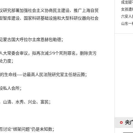
研究部署加强社会主义协商民主建设、推广上海自贸
型智库建设、国家科研基础设施和大型科研仪器向社会
蒙古国大呼拉尔主席恩赫包勒德；
大常委会审议，拟再次减少9个死刑罪名，删除贪污
处力度；
生命线----访最高人民法院研究室主任胡云腾；
设私人会所；
山清、水秀、兴业、富民；
讨论“绑架问题”仍是未知数；