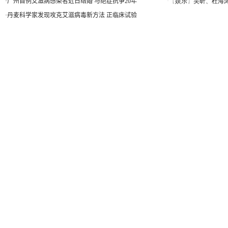
·
广州首例艾滋病感染者近日结婚 与绝症抗争20年
·
丹麦科学家发现攻克艾滋病毒新方法 正临床试验