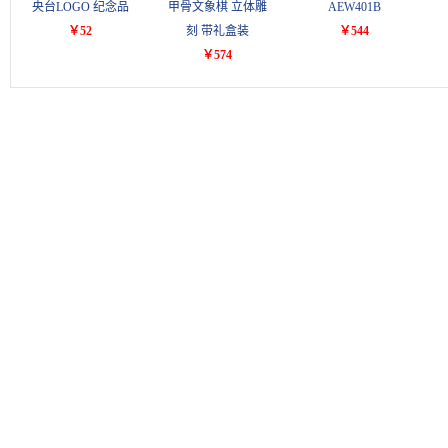
央台LOGO 纪念品
甲骨文象棋 立体雕
AEW401B
￥52
刻 带礼盒装
￥544
￥574