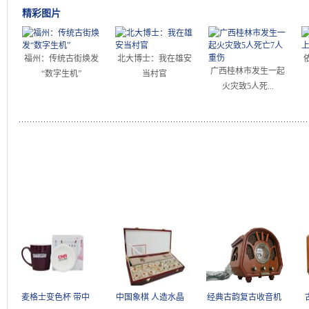
麦格士变色杯 带中
中国象棋 人造水晶
经典古韵复古收音机