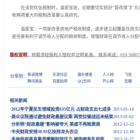
在谈到优化税制时，温家宝说，近期要切实抓好“营改增”扩大
有两项重大的税制改革要认真研究。
温家宝：一项是改革房地产税收制度，逐步建立起覆盖住房交易
是完善有利于调节收入分配的税收制度，增强财政在调节收入分配
版权说明
：转载须经版权人授权并注明来源。 联系电话：010-568072
新浪微博
天涯社区
猫扑推客
人人网
飞信
分享到：
腾讯朋友
百度贴吧
QQ空间
开心网
豆瓣
相关新闻
·
2012年宁夏民生领域投资635亿元 占财政支出七成多
2013-01-14
·
美众议院通过避免财政悬崖议案 两党拉锯战远未结束
2013-01-02
·
分析称“财政悬崖”影响被夸大 美或不再陷衰退
2012-12-23
·
中央财政安排30.95亿扶持龙头农企
2012-12-18
·
多地政府高息集资缓解财政压力 被指病急乱投医
2012-11-27