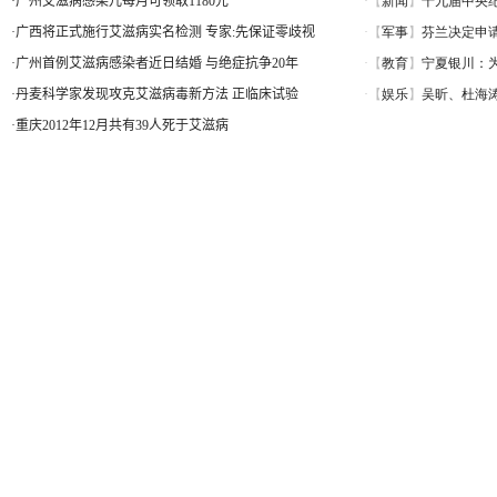
·
广州艾滋病感染儿每月可领取1180元
·
广西将正式施行艾滋病实名检测 专家:先保证零歧视
·
广州首例艾滋病感染者近日结婚 与绝症抗争20年
·
丹麦科学家发现攻克艾滋病毒新方法 正临床试验
·
重庆2012年12月共有39人死于艾滋病